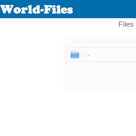
Files
. .